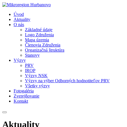
Úvod
Aktuality
O nás
Základné údaje
Logo Združenia
Mapa územia
Členovia Združenia
Organizačná štruktúra
Stanovy
Výzvy
PRV
IROP
Výzvy NSK
Výzvy na výber Odborných hodnotiteľov PRV
Všetky výzvy
Fotogaléria
Zverejňovanie
Kontakt
Aktuality