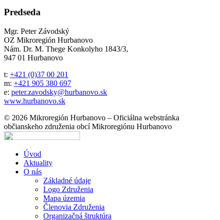
Predseda
Mgr. Peter Závodský
OZ Mikroregión Hurbanovo
Nám. Dr. M. Thege Konkolyho 1843/3,
947 01 Hurbanovo
t:
+421 (0)37 00 201
m:
+421 905 380 697
e:
peter.zavodsky@hurbanovo.sk
www.hurbanovo.sk
© 2026 Mikroregión Hurbanovo – Oficiálna webstránka
občianskeho združenia obcí Mikroregiónu Hurbanovo
Úvod
Aktuality
O nás
Základné údaje
Logo Združenia
Mapa územia
Členovia Združenia
Organizačná štruktúra