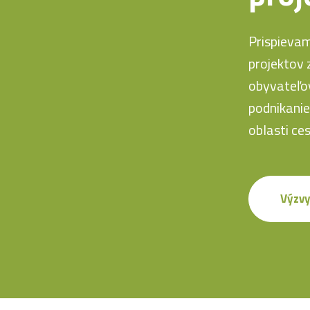
Prispieva
projektov 
obyvateľov
podnikanie
oblasti ce
Výzv