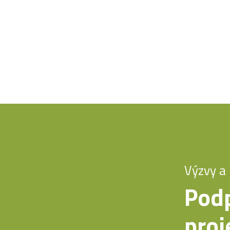
Výzvy a 
Pod
proj