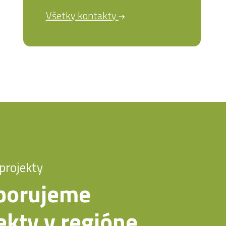
Všetky kontakty
projekty
porujeme
ekty v regióne