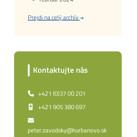
Prejdi na celý archív
Kontaktujte nás
+421 (0)37 00 201
+421 905 380 697
peter.zavodsky@hurbanovo.sk