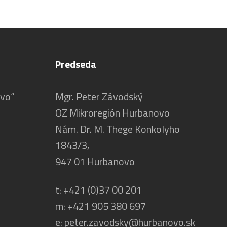
Predseda
ovo“
Mgr. Peter Závodský
OZ Mikroregión Hurbanovo
Nám. Dr. M. Thege Konkolyho
1843/3,
947 01 Hurbanovo
t:
+421 (0)37 00 201
m:
+421 905 380 697
e:
peter.zavodsky@hurbanovo.sk