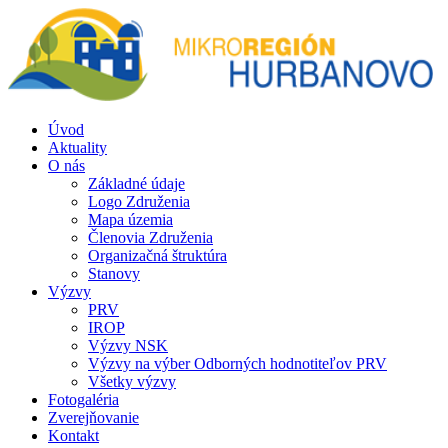
Úvod
Aktuality
O nás
Základné údaje
Logo Združenia
Mapa územia
Členovia Združenia
Organizačná štruktúra
Stanovy
Výzvy
PRV
IROP
Výzvy NSK
Výzvy na výber Odborných hodnotiteľov PRV
Všetky výzvy
Fotogaléria
Zverejňovanie
Kontakt