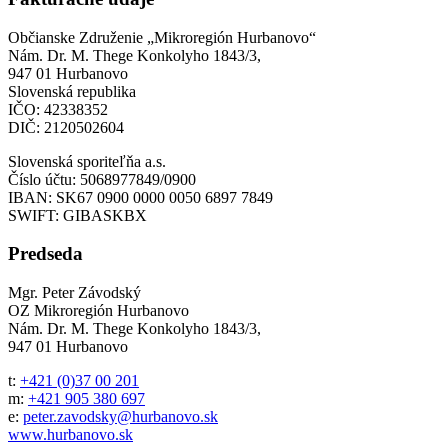
Občianske Združenie „Mikroregión Hurbanovo“
Nám. Dr. M. Thege Konkolyho 1843/3,
947 01 Hurbanovo
Slovenská republika
IČO: 42338352
DIČ: 2120502604
Slovenská sporiteľňa a.s.
Číslo účtu: 5068977849/0900
IBAN: SK67 0900 0000 0050 6897 7849
SWIFT: GIBASKBX
Predseda
Mgr. Peter Závodský
OZ Mikroregión Hurbanovo
Nám. Dr. M. Thege Konkolyho 1843/3,
947 01 Hurbanovo
t:
+421 (0)37 00 201
m:
+421 905 380 697
e:
peter.zavodsky@hurbanovo.sk
www.hurbanovo.sk