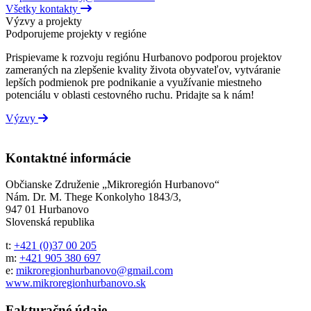
Všetky kontakty
Výzvy a projekty
Podporujeme projekty v regióne
Prispievame k rozvoju regiónu Hurbanovo podporou projektov
zameraných na zlepšenie kvality života obyvateľov, vytváranie
lepších podmienok pre podnikanie a využívanie miestneho
potenciálu v oblasti cestovného ruchu. Pridajte sa k nám!
Výzvy
Kontaktné informácie
Občianske Združenie „Mikroregión Hurbanovo“
Nám. Dr. M. Thege Konkolyho 1843/3,
947 01 Hurbanovo
Slovenská republika
t:
+421 (0)37 00 205
m:
+421 905 380 697
e:
mikroregionhurbanovo@gmail.com
www.mikroregionhurbanovo.sk
Fakturačné údaje