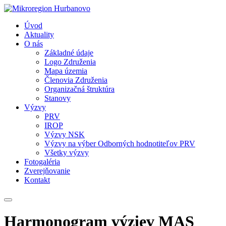
Úvod
Aktuality
O nás
Základné údaje
Logo Združenia
Mapa územia
Členovia Združenia
Organizačná štruktúra
Stanovy
Výzvy
PRV
IROP
Výzvy NSK
Výzvy na výber Odborných hodnotiteľov PRV
Všetky výzvy
Fotogaléria
Zverejňovanie
Kontakt
Harmonogram výziev MAS