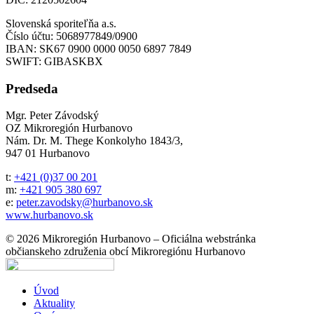
Slovenská sporiteľňa a.s.
Číslo účtu: 5068977849/0900
IBAN: SK67 0900 0000 0050 6897 7849
SWIFT: GIBASKBX
Predseda
Mgr. Peter Závodský
OZ Mikroregión Hurbanovo
Nám. Dr. M. Thege Konkolyho 1843/3,
947 01 Hurbanovo
t:
+421 (0)37 00 201
m:
+421 905 380 697
e:
peter.zavodsky@hurbanovo.sk
www.hurbanovo.sk
© 2026 Mikroregión Hurbanovo – Oficiálna webstránka
občianskeho združenia obcí Mikroregiónu Hurbanovo
Úvod
Aktuality