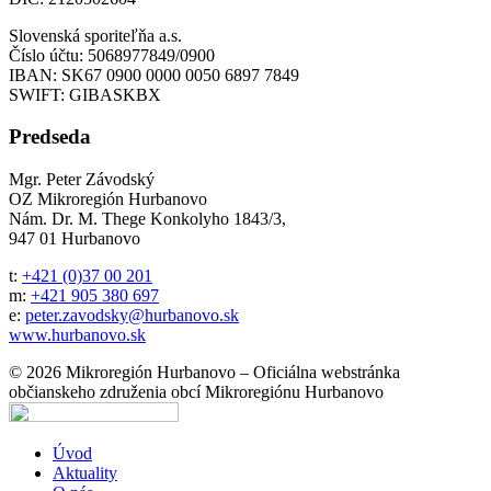
Slovenská sporiteľňa a.s.
Číslo účtu: 5068977849/0900
IBAN: SK67 0900 0000 0050 6897 7849
SWIFT: GIBASKBX
Predseda
Mgr. Peter Závodský
OZ Mikroregión Hurbanovo
Nám. Dr. M. Thege Konkolyho 1843/3,
947 01 Hurbanovo
t:
+421 (0)37 00 201
m:
+421 905 380 697
e:
peter.zavodsky@hurbanovo.sk
www.hurbanovo.sk
© 2026 Mikroregión Hurbanovo – Oficiálna webstránka
občianskeho združenia obcí Mikroregiónu Hurbanovo
Úvod
Aktuality