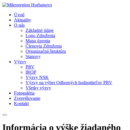
Úvod
Aktuality
O nás
Základné údaje
Logo Združenia
Mapa územia
Členovia Združenia
Organizačná štruktúra
Stanovy
Výzvy
PRV
IROP
Výzvy NSK
Výzvy na výber Odborných hodnotiteľov PRV
Všetky výzvy
Fotogaléria
Zverejňovanie
Kontakt
Informácia o výške žiadaného