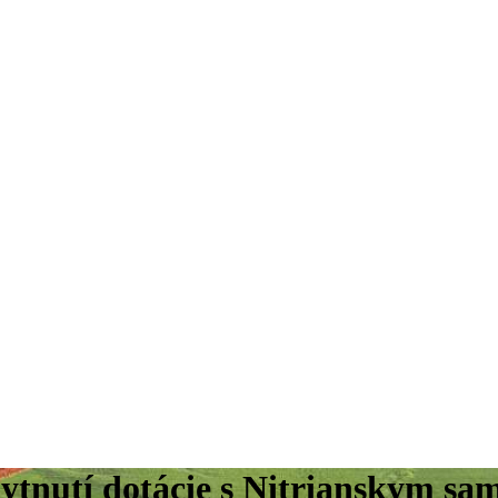
ytnutí dotácie s Nitrianskym s