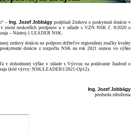
vo“ –
Ing. Jozef Jobbágy
podpísali Zmluvu o poskytnutí dotácie v
 v znení neskorších predpisov a v súlade s VZN NSK č. 9/2020 o
ho kraja – Nástroj 1 LEADER NSK.
anej zmluvy dotáciu na podporu držiteľov regionálnej značky kvality
o poskytnutie dotácie z rozpočtu NSK na rok 2021 sumou vo výške
ľa v dohodnutej výške v súlade s Výzvou na podávanie žiadostí o
keho kraja (kód výzvy: NSK/LEADER1/2021-Op12).
Ing. Jozef Jobbágy
predseda združenia