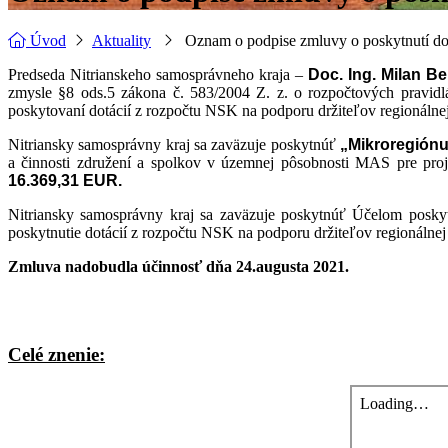
Úvod
Aktuality
Oznam o podpise zmluvy o poskytnutí do
Predseda Nitrianskeho samosprávneho kraja –
Doc. Ing. Milan Be
zmysle §8 ods.5 zákona č. 583/2004 Z. z. o rozpočtových pravi
poskytovaní dotácií z rozpočtu NSK na podporu držiteľov regionálne
Nitriansky samosprávny kraj sa zaväzuje poskytnúť
„Mikroregión
a činnosti združení a spolkov v územnej pôsobnosti MAS pre pro
16.369,31 EUR.
Nitriansky samosprávny kraj sa zaväzuje poskytnúť
Účelom poskyt
poskytnutie dotácií z rozpočtu NSK na podporu držiteľov regionáln
Zmluva nadobudla účinnosť dňa 24.augusta 2021.
Celé znenie: