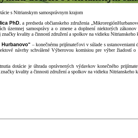
tácie s Nitrianskym samosprávnym krajom
lica PhD.
a predseda občianskeho združenia „MikroregiónHurbano
dlách územnej samosprávy a o zmene a doplnení niektorých zákonov
j značky kvality a činností združení a spolkov na vidieku Nitrianske
u Hurbanovo“
– konečnému prijímateľovi v súlade s ustanoveniami d
jektové návrhy schválené Výberovou komisiou pre výber žiadostí 
nutia dotácie je úhrada oprávnených výdavkov konečného prijímate
ej značky kvality a činnosti združení a spolkov na vidieku Nitrians