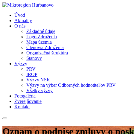
Úvod
Aktuality
O nás
Základné údaje
Logo Združenia
Mapa územia
Členovia Združenia
Organizačná štruktúra
Stanovy
Výzvy
PRV
IROP
Výzvy NSK
Výzvy na výber Odborných hodnotiteľov PRV
Všetky výzvy
Fotogaléria
Zverejňovanie
Kontakt
Oznam o podpise zmluvy o posk