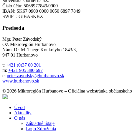
Slovenská sporiteľňa a.s.
Číslo účtu: 5068977849/0900
IBAN: SK67 0900 0000 0050 6897 7849
SWIFT: GIBASKBX
Predseda
Mgr. Peter Závodský
OZ Mikroregión Hurbanovo
Nám. Dr. M. Thege Konkolyho 1843/3,
947 01 Hurbanovo
t:
+421 (0)37 00 201
m:
+421 905 380 697
e:
peter.zavodsky@hurbanovo.sk
www.hurbanovo.sk
© 2026 Mikroregión Hurbanovo – Oficiálna webstránka občianskeho
Úvod
Aktuality
O nás
Základné údaje
Logo Združenia