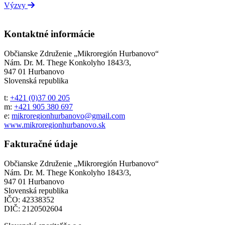
Výzvy
Kontaktné informácie
Občianske Združenie „Mikroregión Hurbanovo“
Nám. Dr. M. Thege Konkolyho 1843/3,
947 01 Hurbanovo
Slovenská republika
t:
+421 (0)37 00 205
m:
+421 905 380 697
e:
mikroregionhurbanovo@gmail.com
www.mikroregionhurbanovo.sk
Fakturačné údaje
Občianske Združenie „Mikroregión Hurbanovo“
Nám. Dr. M. Thege Konkolyho 1843/3,
947 01 Hurbanovo
Slovenská republika
IČO: 42338352
DIČ: 2120502604