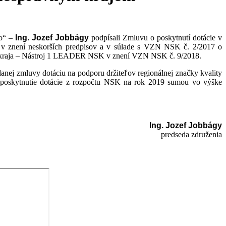
vo“ –
Ing. Jozef Jobbágy
podpísali Zmluvu o poskytnutí dotácie v
 v znení neskorších predpisov a v súlade s VZN NSK č. 2/2017 o
keho kraja – Nástroj 1 LEADER NSK v znení VZN NSK č. 9/2018.
anej zmluvy dotáciu na podporu držiteľov regionálnej značky kvality
o poskytnutie dotácie z rozpočtu NSK na rok 2019 sumou vo výške
Ing. Jozef Jobbágy
predseda združenia