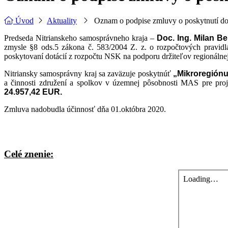
Úvod
Aktuality
Oznam o podpise zmluvy o poskytnutí do
Predseda Nitrianskeho samosprávneho kraja –
Doc. Ing. Milan Be
zmysle §8 ods.5 zákona č. 583/2004 Z. z. o rozpočtových pravi
poskytovaní dotácií z rozpočtu NSK na podporu držiteľov regionáln
Nitriansky samosprávny kraj sa zaväzuje poskytnúť
„Mikroregión
a činnosti združení a spolkov v územnej pôsobnosti MAS pre pro
24.957,42 EUR.
Zmluva nadobudla účinnosť dňa 01.októbra 2020.
Celé znenie: