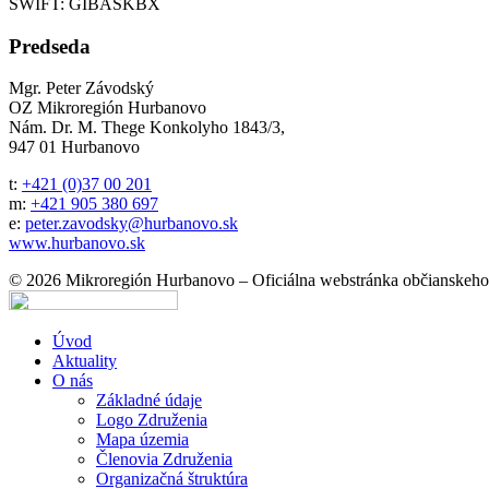
SWIFT: GIBASKBX
Predseda
Mgr. Peter Závodský
OZ Mikroregión Hurbanovo
Nám. Dr. M. Thege Konkolyho 1843/3,
947 01 Hurbanovo
t:
+421 (0)37 00 201
m:
+421 905 380 697
e:
peter.zavodsky@hurbanovo.sk
www.hurbanovo.sk
© 2026 Mikroregión Hurbanovo – Oficiálna webstránka občianskeho
Úvod
Aktuality
O nás
Základné údaje
Logo Združenia
Mapa územia
Členovia Združenia
Organizačná štruktúra