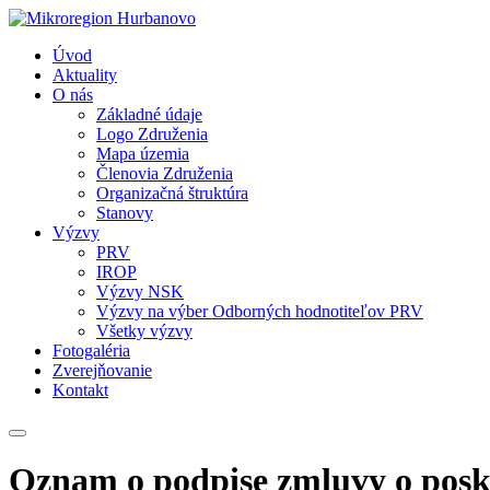
Úvod
Aktuality
O nás
Základné údaje
Logo Združenia
Mapa územia
Členovia Združenia
Organizačná štruktúra
Stanovy
Výzvy
PRV
IROP
Výzvy NSK
Výzvy na výber Odborných hodnotiteľov PRV
Všetky výzvy
Fotogaléria
Zverejňovanie
Kontakt
Oznam o podpise zmluvy o posk