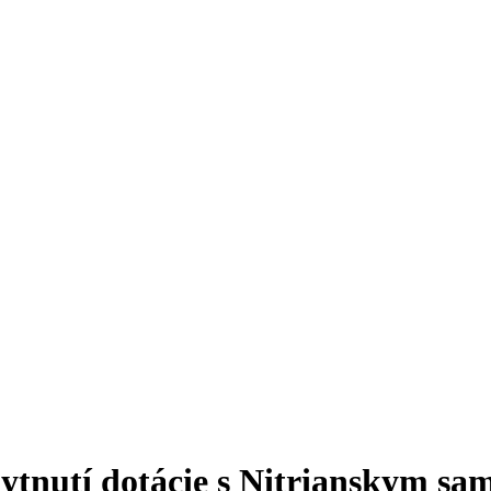
ytnutí dotácie s Nitrianskym s