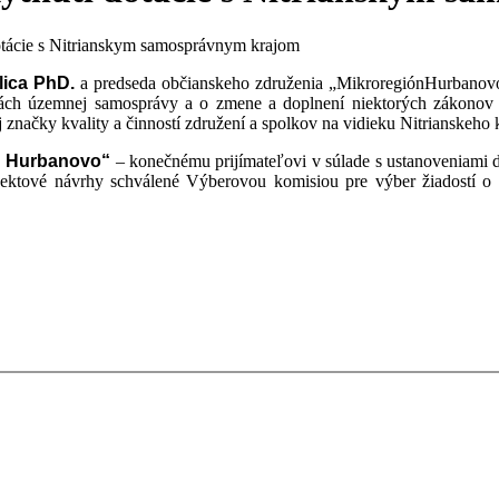
tácie s Nitrianskym samosprávnym krajom
lica PhD.
a predseda občianskeho združenia „MikroregiónHurbano
dlách územnej samosprávy a o zmene a doplnení niektorých zákonov
ej značky kvality a činností združení a spolkov na vidieku Nitrians
u Hurbanovo“
– konečnému prijímateľovi v súlade s ustanoveniami d
jektové návrhy schválené Výberovou komisiou pre výber žiadostí 