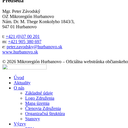
Predseda
Mgr. Peter Závodský
OZ Mikroregión Hurbanovo
Nám. Dr. M. Thege Konkolyho 1843/3,
947 01 Hurbanovo
t:
+421 (0)37 00 201
m:
+421 905 380 697
e:
peter.zavodsky@hurbanovo.sk
www.hurbanovo.sk
© 2026 Mikroregión Hurbanovo – Oficiálna webstránka občianskeho
Úvod
Aktuality
O nás
Základné údaje
Logo Združenia
Mapa územia
Členovia Združenia
Organizačná štruktúra
Stanovy
Výzvy