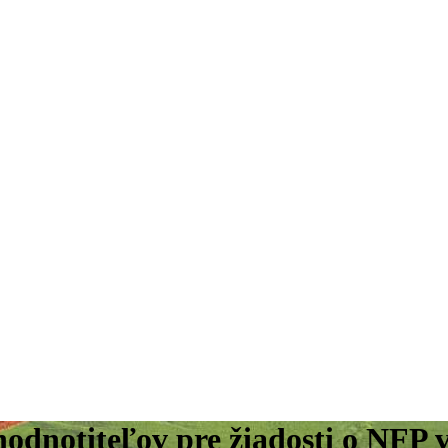
hodnotiteľov pre žiadosti o NF