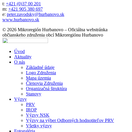
t:
+421 (0)37 00 201
m:
+421 905 380 697
e:
peter.zavodsky@hurbanovo.sk
www.hurbanovo.sk
© 2026 Mikroregión Hurbanovo – Oficiálna webstránka
občianskeho združenia obcí Mikroregiónu Hurbanovo
Úvod
Aktuality
O nás
Základné údaje
Logo Združenia
Mapa územia
Členovia Združenia
Organizačná štruktúra
Stanovy
Výzvy
PRV
IROP
Výzvy NSK
Výzvy na výber Odborných hodnotiteľov PRV
Všetky výzvy
Fotogaléria