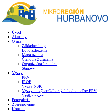
Úvod
Aktuality
O nás
Základné údaje
Logo Združenia
Mapa územia
Členovia Združenia
Organizačná štruktúra
Stanovy
Výzvy
PRV
IROP
Výzvy NSK
Výzvy na výber Odborných hodnotiteľov PRV
Všetky výzvy
Fotogaléria
Zverejňovanie
Kontakt