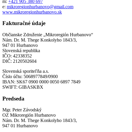
m:
+421 905 380 697
e:
mikroregionhurbanovo@gmail.com
www.mikroregionhurbanovo.sk
Fakturačné údaje
Občianske Združenie „Mikroregión Hurbanovo“
Nám. Dr. M. Thege Konkolyho 1843/3,
947 01 Hurbanovo
Slovenská republika
IČO: 42338352
DIČ: 2120502604
Slovenská sporiteľňa a.s.
Číslo účtu: 5068977849/0900
IBAN: SK67 0900 0000 0050 6897 7849
SWIFT: GIBASKBX
Predseda
Mgr. Peter Závodský
OZ Mikroregión Hurbanovo
Nám. Dr. M. Thege Konkolyho 1843/3,
947 01 Hurbanovo