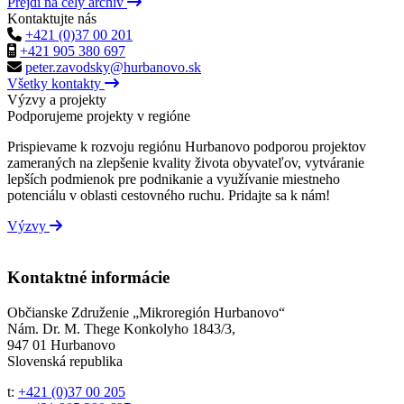
Prejdi na celý archív
Kontaktujte nás
+421 (0)37 00 201
+421 905 380 697
peter.zavodsky@hurbanovo.sk
Všetky kontakty
Výzvy a projekty
Podporujeme projekty v regióne
Prispievame k rozvoju regiónu Hurbanovo podporou projektov
zameraných na zlepšenie kvality života obyvateľov, vytváranie
lepších podmienok pre podnikanie a využívanie miestneho
potenciálu v oblasti cestovného ruchu. Pridajte sa k nám!
Výzvy
Kontaktné informácie
Občianske Združenie „Mikroregión Hurbanovo“
Nám. Dr. M. Thege Konkolyho 1843/3,
947 01 Hurbanovo
Slovenská republika
t:
+421 (0)37 00 205